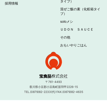
タイプ）
採用情報
混ぜご飯の素（化粧箱タイ
プ）
soloメシ
ＵＤＯＮ ＳＡＵＣＥ
その他
おもいやりごはん
〒761-4493
香川県小豆郡小豆島町苗羽甲2226-15
TEL.(0879)82-2233(代) FAX.(0879)82-4635